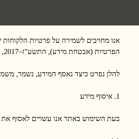
הפרטיות (אבטחת מידע), התשע"ז–2017, וכל דין רלוונטי אחר.
להלן נפרט כיצד נאסף המידע, נשמר, משמש
1. איסוף מידע
בעת השימוש באתר אנו עשויים לאסוף את ס