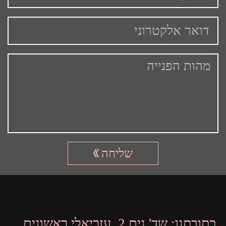
שליחה
כתובתנו:
שד' נים 2, עזריאלי ראשונים